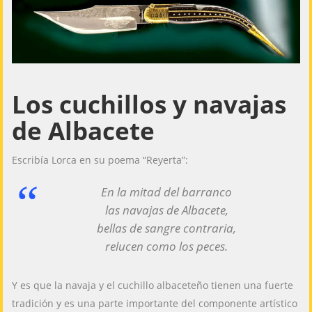
Los cuchillos y navajas
de Albacete
Escribía Lorca en su poema “Reyerta”:
En la mitad del barranco
las navajas de Albacete,
bellas de sangre contraria,
relucen como los peces.
Y es que la navaja y el cuchillo albaceteño tienen una fuerte
tradición y es una parte importante del componente artístico