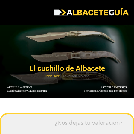
El cuchillo de Albacete
Inicio
-
blog
-
El cuchillo de Albacete
ARTÍCULO ANTERIOR
ARTÍCULO POSTERIOR
Cuando Albacete y Murcia eran una
4 museos de Albacete para no perderse
¿Nos dejas tu valoración?