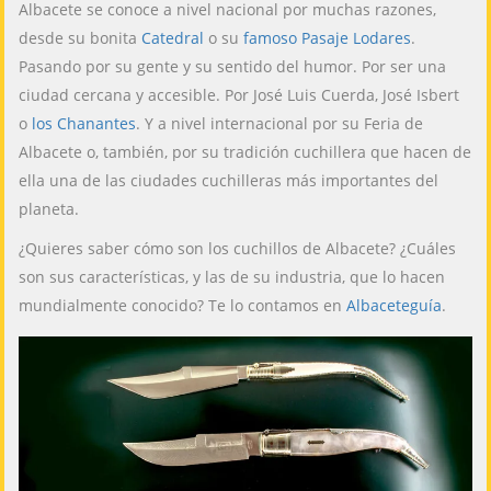
Albacete se conoce a nivel nacional por muchas razones,
desde su bonita
Catedral
o su
famoso Pasaje Lodares
.
Pasando por su gente y su sentido del humor. Por ser una
ciudad cercana y accesible. Por José Luis Cuerda, José Isbert
o
los Chanantes
. Y a nivel internacional por su Feria de
Albacete o, también, por su tradición cuchillera que hacen de
ella una de las ciudades cuchilleras más importantes del
planeta.
¿Quieres saber cómo son los cuchillos de Albacete? ¿Cuáles
son sus características, y las de su industria, que lo hacen
mundialmente conocido? Te lo contamos en
Albaceteguía
.