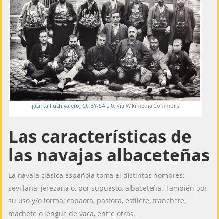
jacinta lluch valero
,
CC BY-SA 2.0
, via Wikimedia Commons
Las características de
las navajas albaceteñas
La navaja clásica española toma el distintos nombres;
sevillana, jerezana o, por supuesto, albaceteña. También por
su uso y/o forma; capaora, pastora, estilete, tranchete,
machete o lengua de vaca, entre otras.