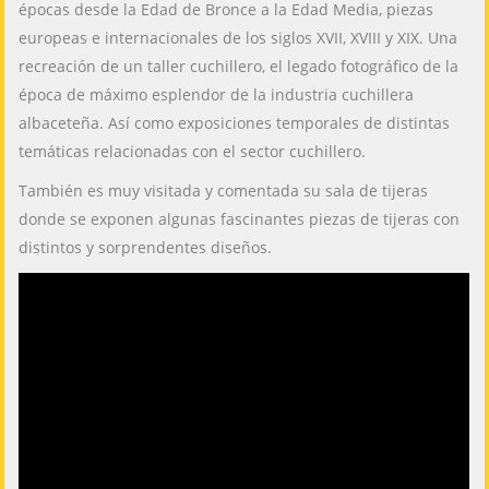
épocas desde la Edad de Bronce a la Edad Media, piezas
europeas e internacionales de los siglos XVII, XVIII y XIX. Una
recreación de un taller cuchillero, el legado fotográfico de la
época de máximo esplendor de la industria cuchillera
albaceteña. Así como exposiciones temporales de distintas
temáticas relacionadas con el sector cuchillero.
También es muy visitada y comentada su sala de tijeras
donde se exponen algunas fascinantes piezas de tijeras con
distintos y sorprendentes diseños.