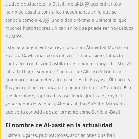
ciudad
de Albacete, la Batalla de al-Luŷŷ que enfrentó al
Reino de Castilla contra los musulmanas en lo que se
conocía como al-Luŷŷ, una aldea próxima a Chinchilla, que
muchos historiadores ubican en lo que puede ser hoy Lezuza
o Alatoz.
Esta batalla enfrentó al rey musulmán Áhmad al-Mustánsir
Sayf ad-Dawla, más conocido en cristiano como Zafadola
contra los condes de Castilla, que tenían el apoyo de Abd Al-
lah ath-Thagri, señor de Cuenca. Fue Alfonso VII de León
quien ordenó someter a los rebeldes de Bayyasa, Úbbadat y
Ŷayyán, quienes rechazaban pagar el tributo a Zafadola. Este
fue derrotado, capturado y asesinado. Junto a el, cayó el
gobernador de Valencia, Abd Al-lah ibn Sa‘d ibn Mardanís,
que sería conocido posteriormente como Sahib al-Basit.
El nombre de Al-basit en la actualidad
Existen lugares, publicaciones, asociaciones que han