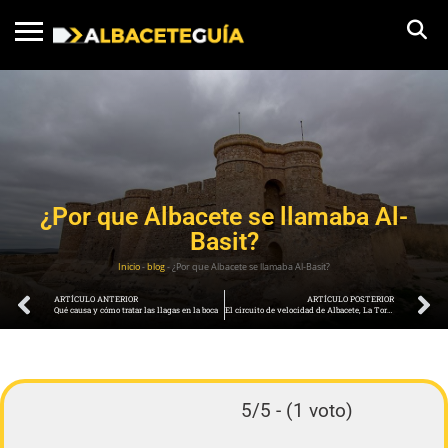
¿Por que Albacete se llamaba Al-
Basit?
Inicio
-
blog
-
¿Por que Albacete se llamaba Al-Basit?
ARTÍCULO ANTERIOR
ARTÍCULO POSTERIOR
Qué causa y cómo tratar las llagas en la boca
El circuito de velocidad de Albacete, La Torrecica
5/5 - (1 voto)