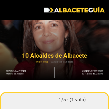
10 Alcaldes de Albacete
Inicio
-
blog
-
10 Alcaldes de Albacete
ARTÍCULO ANTERIOR
ARTÍCULO POSTERIOR
7 toreros de Albacete
10 Pintores de Albacete
1/5 - (1 voto)