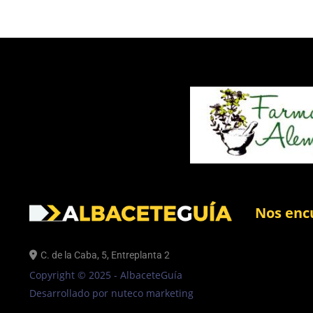
Nos enc
C. de la Caba, 5, Entreplanta 2
Copyright © 2025 - AlbaceteGuía
Desarrollado por nuteco marketing