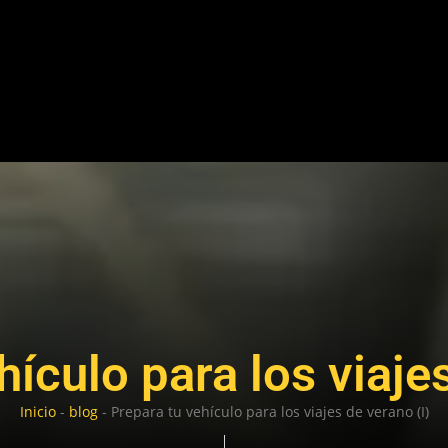
hículo para los viajes
Inicio
-
blog
-
Prepara tu vehículo para los viajes de verano (I)