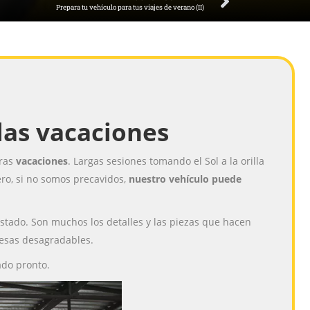
Prepara tu vehículo para tus viajes de verano (II)
las vacaciones
tras
vacaciones
. Largas sesiones tomando el Sol a la orilla
ero, si no somos precavidos,
nuestro vehículo puede
stado. Son muchos los detalles y las piezas que hacen
resas desagradables.
ado pronto.