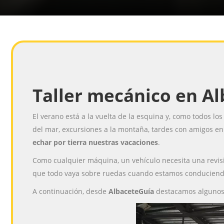
Taller mecánico en Al
El verano está a la vuelta de la esquina y, como todos
del mar, excursiones a la montaña, tardes con amigos en 
echar por tierra nuestras vacaciones
.
Como cualquier máquina, un vehículo necesita una revisi
que todo vaya sobre ruedas cuando estamos conduciendo
A continuación, desde
AlbaceteGuía
destacamos algunos 