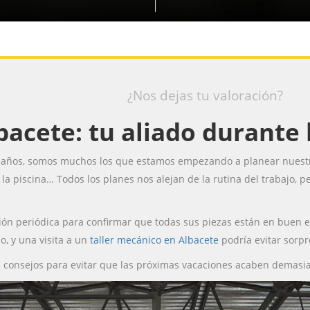
¿Nos dejas tu valoración?
bacete: tu aliado durante 
 los años, somos muchos los que estamos empezando a planear nues
la piscina… Todos los planes nos alejan de la rutina del trabajo, p
ón periódica para confirmar que todas sus piezas están en buen e
, y una visita a un
taller mecánico en Albacete
podría evitar sorp
consejos para evitar que las próximas vacaciones acaben demasi