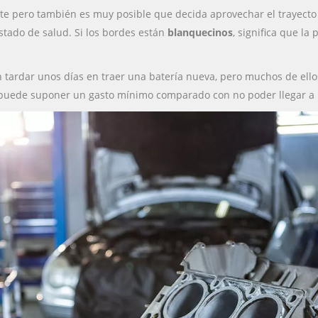
 pero también es muy posible que decida aprovechar el trayecto 
estado de salud. Si los bordes están
blanquecinos
, significa que la
tardar unos días en traer una batería nueva, pero muchos de ellos
r puede suponer un gasto mínimo comparado con no poder llegar a