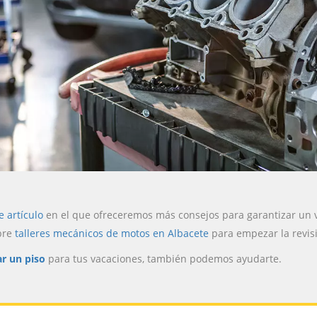
e artículo
en el que ofreceremos más consejos para garantizar un v
bre
talleres mecánicos de motos en Albacete
para empezar la revisi
ar un piso
para tus vacaciones, también podemos ayudarte.