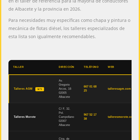
en el taller de referencia para la mayoría de conductores
de Albacete y la provincia en 2026.
Para necesidades muy específicas como chapa y pintura o
mecánica de flotas diésel, los talleres especializados de
esta lista son igualmente recomendables.
TALLER
DIRECCIÓN
TELÉFONO
WEB
Av.
Gregorio
667 01 68
Talleres AGM
Arcos, 16
talleresagm.com
Nº1
25
02005
Albacete
C/ F, 32,
Pol.
967 52 17
Talleres Morote
Campollano
talleresmorote.com
38
02007
Albacete
Ctra. de