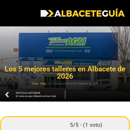
Los 5 mejores talleres en Albacete de
2026
Inicio
-
blog
-
Los 5 mejores talleres en Albacete de 2026
ARTÍCULO ANTERIOR
10 veces en que Albacete se hizo viral
5/5 - (1 voto)