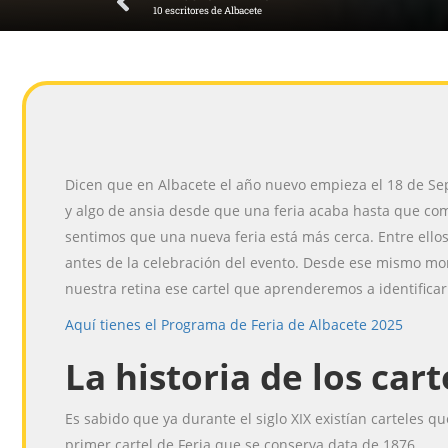
10 escritores de Albacete
Dicen que en Albacete el año nuevo empieza el 18 de Sept
y algo de ansia desde que una feria acaba hasta que com
sentimos que una nueva feria está más cerca. Entre ellos
antes de la celebración del evento. Desde ese mismo mo
nuestra retina ese cartel que aprenderemos a identifica
Aquí tienes el Programa de Feria de Albacete 2025
La historia de los car
Es sabido que ya durante el siglo XIX existían carteles 
primer cartel de Feria que se conserva data de 1876.