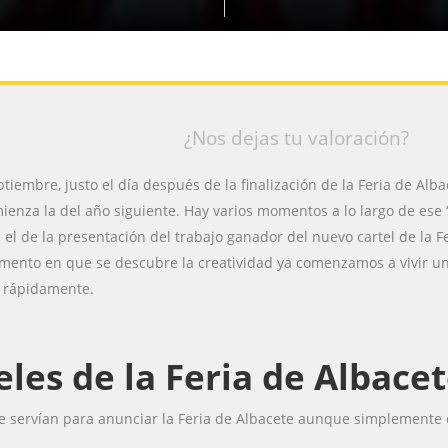
¿Nos dejas tu valoración?
iembre, justo el día después de la finalización de la Feria de Al
ienza la del año siguiente. Hay varios momentos a lo largo de ese 
 el de la presentación del trabajo ganador del nuevo cartel de la 
mento en que se descubre la creatividad ya comenzamos a vivir u
r rápidamente.
teles de la Feria de Albace
que servían para anunciar la Feria de Albacete aunque simplemente e