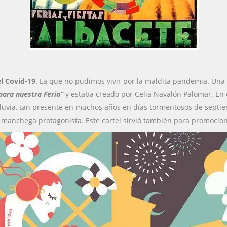
l Covid-19
. La que no pudimos vivir por la maldita pandemia. Una 
para nuestra Feria”
y estaba creado por Celia Navalón Palomar. En e
de lluvia, tan presente en muchos años en días tormentosos de sept
a manchega protagonista. Este cartel sirvió también para promociona