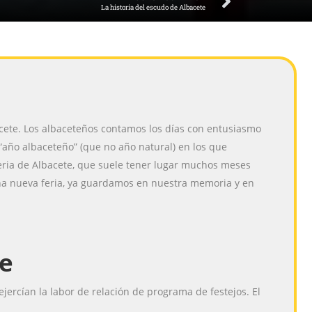
La historia del escudo de Albacete
bacete. Los albaceteños contamos los días con entusiasmo
“año albaceteño” (que no año natural) en los que
Feria de Albacete, que suele tener lugar muchos meses
na nueva feria, ya guardamos en nuestra memoria y en
te
jercían la labor de relación de programa de festejos. El