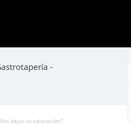
strotapería -
Nos dejas tu valoración?