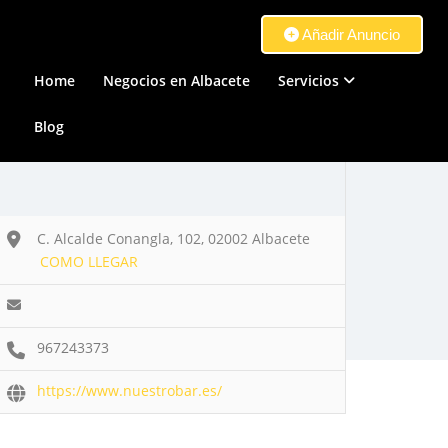
Añadir Anuncio
Home
Negocios en Albacete
Servicios
Blog
C. Alcalde Conangla, 102, 02002 Albacete
COMO LLEGAR
967243373
https://www.nuestrobar.es/