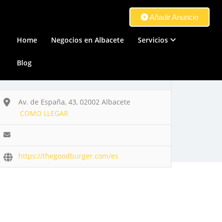
Añadir Anuncio
Home
Negocios en Albacete
Servicios
Blog
Av. de España, 43, 02002 Albacete
COMO LLEGAR
https://thegoodburger.com/es