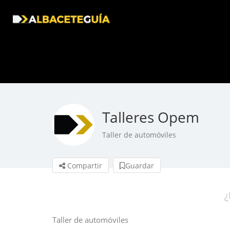
Talleres Opem
Taller de automóviles
Compartir
Guardar
¿
Taller de automóviles