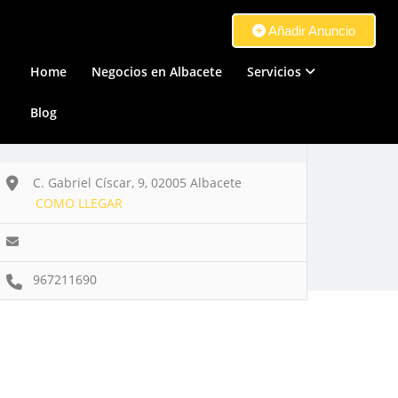
Añadir Anuncio
Home
Negocios en Albacete
Servicios
Blog
C. Gabriel Císcar, 9, 02005 Albacete
COMO LLEGAR
967211690