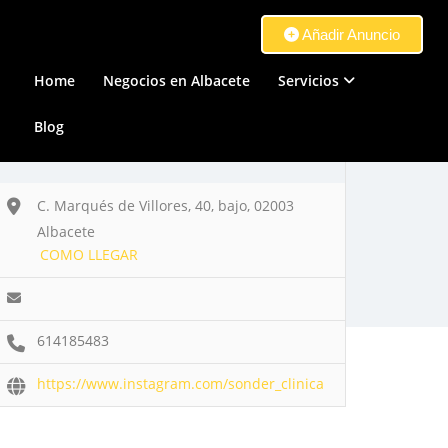
Añadir Anuncio
Home
Negocios en Albacete
Servicios
Blog
C. Marqués de Villores, 40, bajo, 02003
Albacete
COMO LLEGAR
614185483
https://www.instagram.com/sonder_clinica