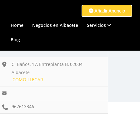
Añadir Anuncio
Home
Negocios en Albacete
Servicios
Blog
C. Baños, 17, Entreplanta B, 02004
Albacete
COMO LLEGAR
967613346