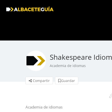
Shakespeare Idio
Academia de idiomas
Compartir
Guardar
¿
Academia de idiomas