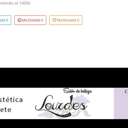
omiendo al 100%!
0
0
0
sta
Me Divierte
Me Encanta