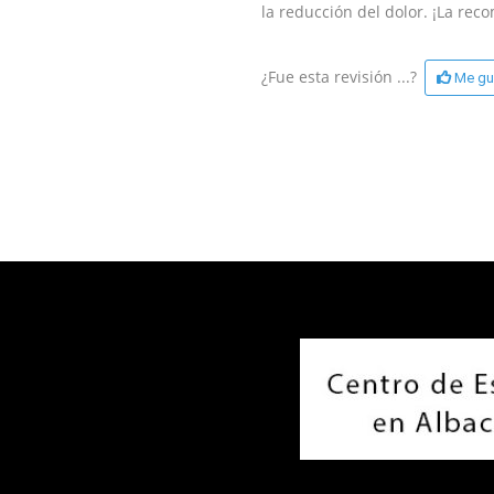
la reducción del dolor. ¡La rec
¿Fue esta revisión ...?
Me gu