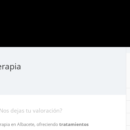
erapia
Nos dejas tu valoración?
erapia en Albacete, ofreciendo
tratamientos