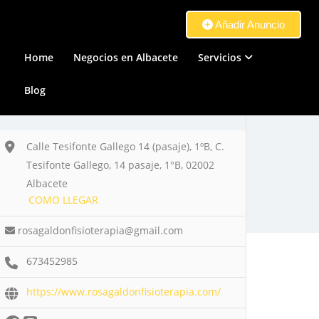
Añadir Anuncio
Home
Negocios en Albacete
Servicios
Blog
Calle Tesifonte Gallego 14 (pasaje), 1ºB, C.
Tesifonte Gallego, 14 pasaje, 1°B, 02002
Albacete
COMO LLEGAR
rosagaldonfisioterapia@gmail.com
673452985
https://www.rosagaldonfisioterapia.com/