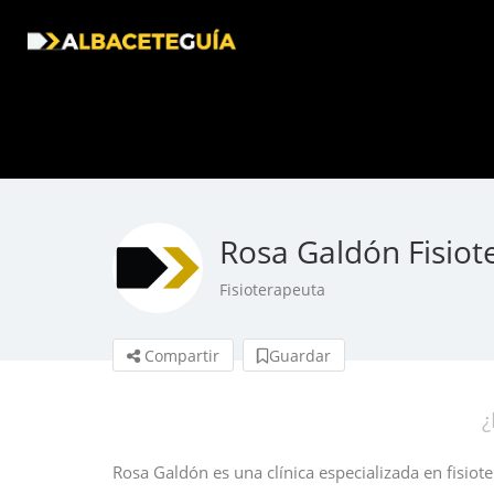
Rosa Galdón Fisiot
Fisioterapeuta
Compartir
Guardar
¿
Rosa Galdón es una clínica especializada en fisiot