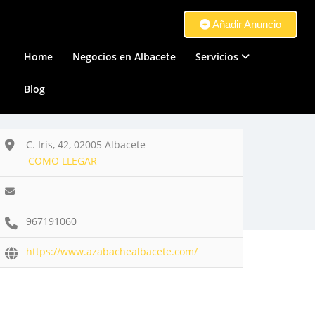
Añadir Anuncio
Home
Negocios en Albacete
Servicios
Blog
C. Iris, 42, 02005 Albacete
COMO LLEGAR
967191060
https://www.azabachealbacete.com/