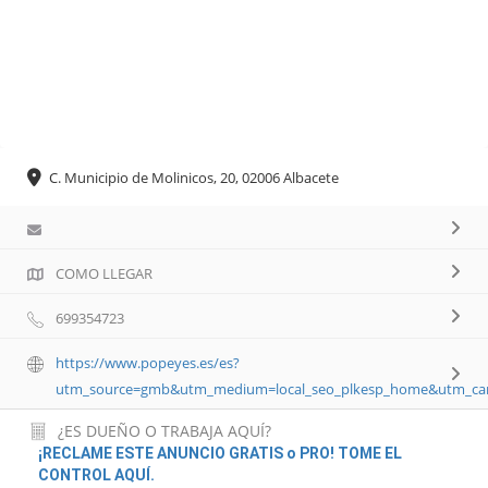
C. Municipio de Molinicos, 20, 02006 Albacete
COMO LLEGAR
699354723
https://www.popeyes.es/es?
utm_source=gmb&utm_medium=local_seo_plkesp_home&utm_cam
¿ES DUEÑO O TRABAJA AQUÍ?
¡RECLAME ESTE ANUNCIO GRATIS o PRO! TOME EL
CONTROL AQUÍ.