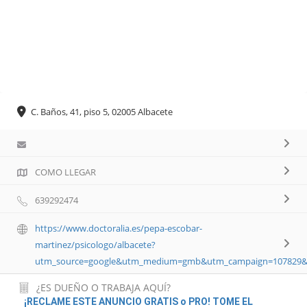
C. Baños, 41, piso 5, 02005 Albacete
COMO LLEGAR
639292474
https://www.doctoralia.es/pepa-escobar-
martinez/psicologo/albacete?
utm_source=google&utm_medium=gmb&utm_campaign=107829&u
¿ES DUEÑO O TRABAJA AQUÍ?
¡RECLAME ESTE ANUNCIO GRATIS o PRO! TOME EL