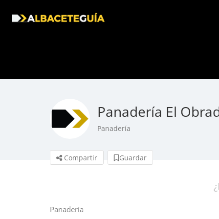
Panadería El Obrad
Panadería
Compartir
Guardar
¿
Panadería