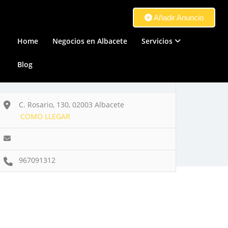
Añadir Anuncio
Home
Negocios en Albacete
Servicios
Blog
C. Rosario, 130, 02003 Albacete
COMO LLEGAR
967091312