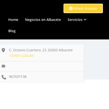
Añadir Anuncio
Home
Negocios en Albacete
Servicios
Blog
C. Octavio Cuartero, 23, 02003 Albacete
COMO LLEGAR
967037138