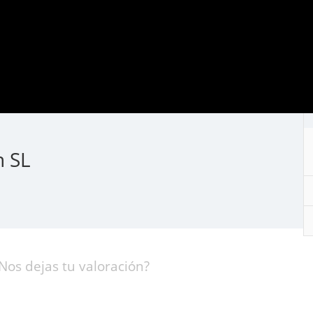
n SL
Nos dejas tu valoración?