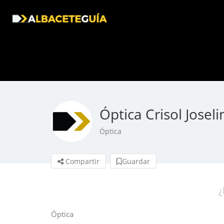
Óptica Crisol Joseli
Óptica
Compartir
Guardar
¿
Óptica