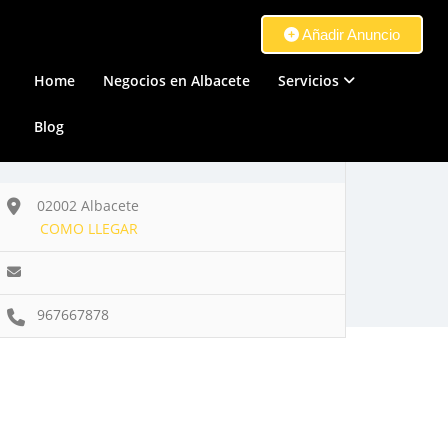
Añadir Anuncio
Home
Negocios en Albacete
Servicios
Blog
02002 Albacete
COMO LLEGAR
967667878