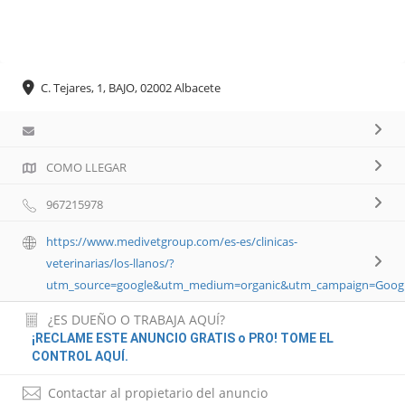
C. Tejares, 1, BAJO, 02002 Albacete
COMO LLEGAR
967215978
https://www.medivetgroup.com/es-es/clinicas-
veterinarias/los-llanos/?
utm_source=google&utm_medium=organic&utm_campaign=Googl
¿ES DUEÑO O TRABAJA AQUÍ?
¡RECLAME ESTE ANUNCIO GRATIS o PRO! TOME EL
CONTROL AQUÍ.
Contactar al propietario del anuncio