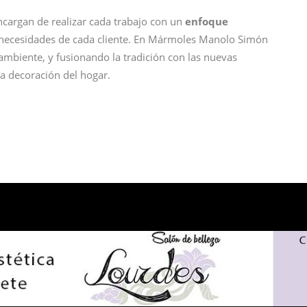
cargan de realizar cada trabajo con un
enfoque
y necesidades de cada cliente. En Mármoles Manolo Simón
ambiente, y fusionando la tradición con las nuevas
la decoración del hogar.