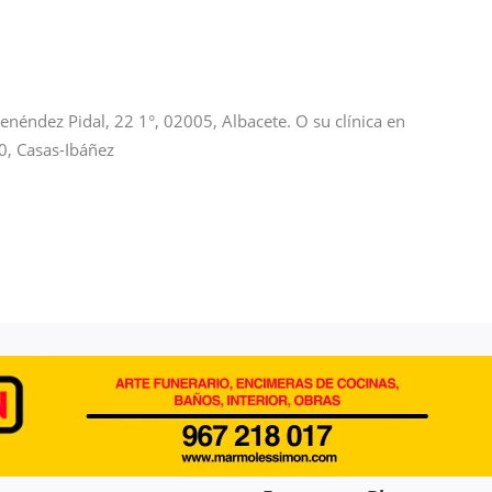
enéndez Pidal, 22 1°, 02005, Albacete. O su clínica en
0, Casas-Ibáñez