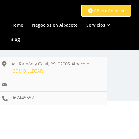
Añadir Anuncio
Home
Negocios en Albacete
Servicios
Blog
Av. Ramón y Cajal, 29, 02005 Albacete
COMO LLEGAR
967445552