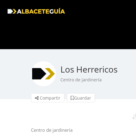
Los Herrericos
Centro de jardinería
Compartir
Guardar
¿
Centro de jardinería