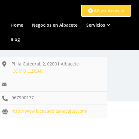
Añadir Anuncio
Home
Negocios en Albacete
Servicios
Blog
Pl. la Catedral, 2, 02001 Albacete
COMO LLEGAR
967990177
http://www.lacasadelasnavajas.com/