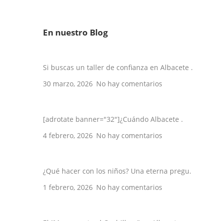
En nuestro Blog
Los 5 mejores talleres en Albacete de 2
Si buscas un taller de confianza en Albacete .
30 marzo, 2026
No hay comentarios
10 veces en que Albacete se hizo viral
[adrotate banner="32"]¿Cuándo Albacete .
4 febrero, 2026
No hay comentarios
5 planes con niños en Albacete
¿Qué hacer con los niños? Una eterna pregu.
1 febrero, 2026
No hay comentarios
La navaja de Albacete: historia de una t