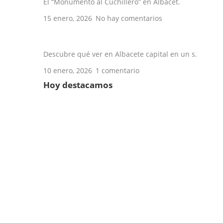
El “Monumento al Cuchillero” en Albacet.
15 enero, 2026
No hay comentarios
Qué ver en Albacete en un día
Descubre qué ver en Albacete capital en un s.
10 enero, 2026
1 comentario
Hoy destacamos
Establecimiento de comida preparada
Reparación de electrodomésticos
Escuela de música
Instalación de persianas
Empresas de tecnología
Carpintería metálica
Fruterías
Organizador de despedidas
Tienda de Cosmética
Agricultura y Ganadería
Cardiólogos
Energías Renovables
Servicios industriales