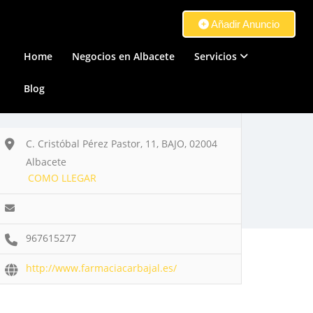
Añadir Anuncio
Home
Negocios en Albacete
Servicios
Blog
C. Cristóbal Pérez Pastor, 11, BAJO, 02004
Albacete
COMO LLEGAR
967615277
http://www.farmaciacarbajal.es/