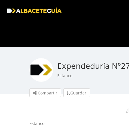
Expendeduría Nº27
Estanco
Compartir
Guardar
¿
Estanco