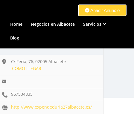
Añadir Anuncio
Home
Negocios en Albacete
Servicios
Blog
C/ Feria, 76, 02005 Albacete
COMO LLEGAR
967504835
http://www.expendeduria27albacete.es/