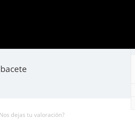
lbacete
Nos dejas tu valoración?