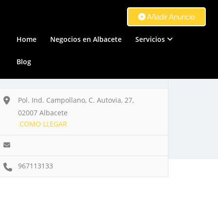
Añadir Anuncio
Home
Negocios en Albacete
Servicios
Blog
Pol. Ind. Campollano, C. Autovia, 27,
02007 Albacete
COMO LLEGAR
967113133