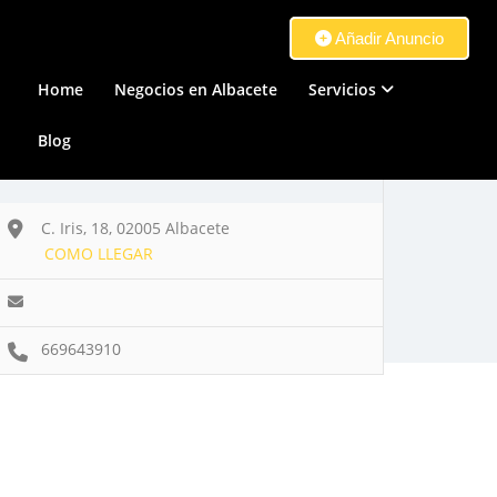
Añadir Anuncio
Home
Negocios en Albacete
Servicios
Blog
C. Iris, 18, 02005 Albacete
COMO LLEGAR
669643910