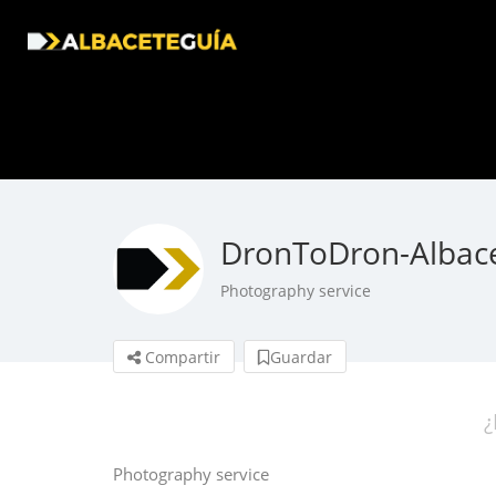
DronToDron-Albac
Photography service
Compartir
Guardar
¿
Photography service