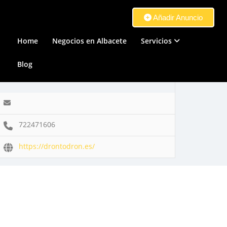
Añadir Anuncio
Home
Negocios en Albacete
Servicios
Blog
722471606
https://drontodron.es/