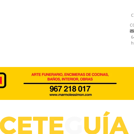
C
C
6
h