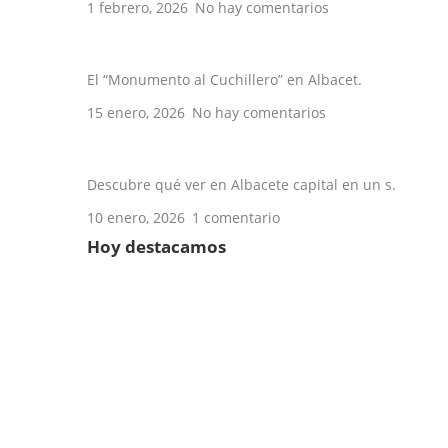
1 febrero, 2026
No hay comentarios
La navaja de Albacete: historia de una t
El “Monumento al Cuchillero” en Albacet.
15 enero, 2026
No hay comentarios
Qué ver en Albacete en un día
Descubre qué ver en Albacete capital en un s.
10 enero, 2026
1 comentario
Hoy destacamos
Establecimiento de comida preparada
Reparación de electrodomésticos
Escuela de música
Instalación de persianas
Empresas de tecnología
Carpintería metálica
Fruterías
Organizador de despedidas
Tienda de Cosmética