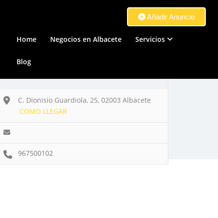
Añadir Anuncio
Home
Negocios en Albacete
Servicios
Blog
C. Dionisio Guardiola, 25, 02003 Albacete
COMO LLEGAR
967500102