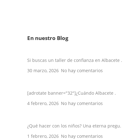
En nuestro Blog
Los 5 mejores talleres en Albacete de 2
Si buscas un taller de confianza en Albacete .
30 marzo, 2026
No hay comentarios
10 veces en que Albacete se hizo viral
[adrotate banner="32"]¿Cuándo Albacete .
4 febrero, 2026
No hay comentarios
5 planes con niños en Albacete
¿Qué hacer con los niños? Una eterna pregu.
1 febrero, 2026
No hay comentarios