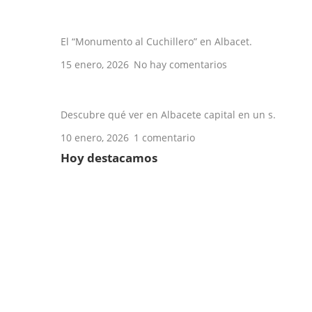
La navaja de Albacete: historia de una t
El “Monumento al Cuchillero” en Albacet.
15 enero, 2026
No hay comentarios
Qué ver en Albacete en un día
Descubre qué ver en Albacete capital en un s.
10 enero, 2026
1 comentario
Hoy destacamos
Establecimiento de comida preparada
Reparación de electrodomésticos
Escuela de música
Instalación de persianas
Empresas de tecnología
Carpintería metálica
Fruterías
Organizador de despedidas
Tienda de Cosmética
Agricultura y Ganadería