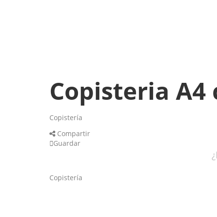
Copisteria A4 
Copistería
Compartir
Guardar
¿
Copistería