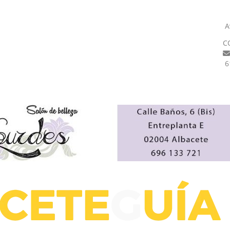
A
C
6