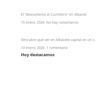
La navaja de Albacete: historia de una t
El “Monumento al Cuchillero” en Albacet.
15 enero, 2026
No hay comentarios
Qué ver en Albacete en un día
Descubre qué ver en Albacete capital en un s.
10 enero, 2026
1 comentario
Hoy destacamos
Establecimiento de comida preparada
Reparación de electrodomésticos
Escuela de música
Instalación de persianas
Empresas de tecnología
Carpintería metálica
Fruterías
Organizador de despedidas
Tienda de Cosmética
Agricultura y Ganadería