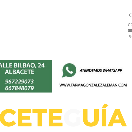
C
C
9