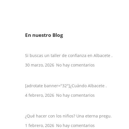
En nuestro Blog
Los 5 mejores talleres en Albacete de 2
Si buscas un taller de confianza en Albacete .
30 marzo, 2026
No hay comentarios
10 veces en que Albacete se hizo viral
[adrotate banner="32"]¿Cuándo Albacete .
4 febrero, 2026
No hay comentarios
5 planes con niños en Albacete
¿Qué hacer con los niños? Una eterna pregu.
1 febrero, 2026
No hay comentarios