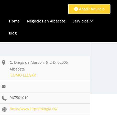
Añadir Anuncio
Home
Negocios en Albacete
Servicios
Blog
C. Diego de Alarcón, 6, 2ºD, 02005
Albacete
COMO LLEGAR
967501010
http://www.htpodologia.es/