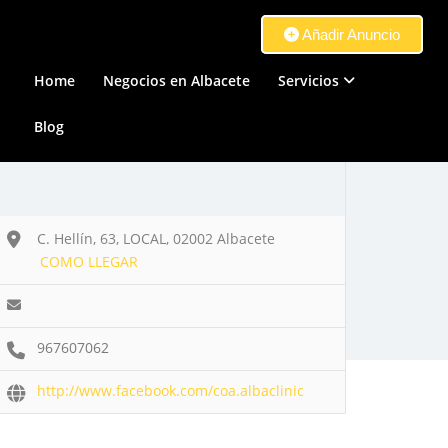
Añadir Anuncio
Home
Negocios en Albacete
Servicios
Blog
C. Hellín, 63, LOCAL, 02002 Albacete
COMO LLEGAR
967607062
http://www.facebook.com/coa.albaclinic