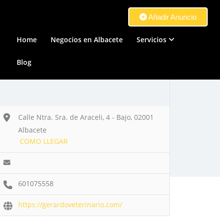
Añadir Anuncio
Home
Negocios en Albacete
Servicios
Blog
Calle Ntra. Sra. de Araceli, 4 - Bajo, 02001
Albacete
COMO LLEGAR
601075558
https://gerardoveterinario.com/