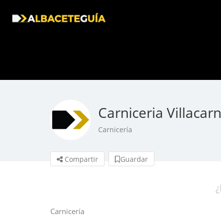
Carniceria Villacar
Carnicería
Compartir
Guardar
¿
Carnicería