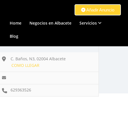
Añadir Anuncio
Home
Negocios en Albacete
Servicios
Blog
C. Baños, N3, 02004 Albacete
COMO LLEGAR
629363526