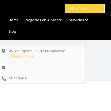
Añadir Anuncio
Home
Negocios en Albacete
Servicios
Blog
Av. de España, 21, 02002 Albacete
COMO LLEGAR
967226416