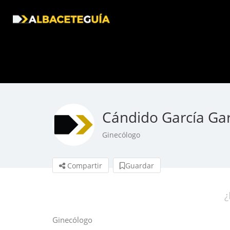
Cándido García Ga
Ginecólogo
Compartir
Guardar
¿
Ginecólogo