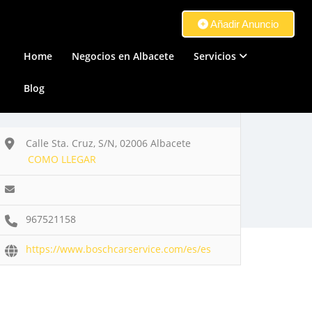
Añadir Anuncio
Home
Negocios en Albacete
Servicios
Blog
Calle Sta. Cruz, S/N, 02006 Albacete
COMO LLEGAR
967521158
https://www.boschcarservice.com/es/es