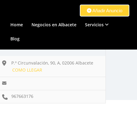
Añadir Anuncio
Home
Negocios en Albacete
Servicios
Blog
P.º Circunvalación, 90, A, 02006 Albacete
COMO LLEGAR
967663176