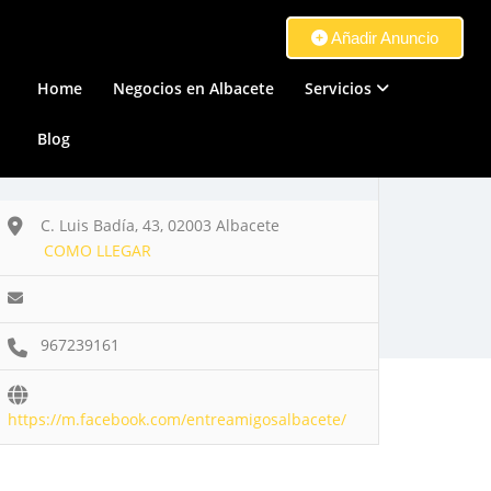
Añadir Anuncio
Home
Negocios en Albacete
Servicios
Blog
C. Luis Badía, 43, 02003 Albacete
COMO LLEGAR
967239161
https://m.facebook.com/entreamigosalbacete/