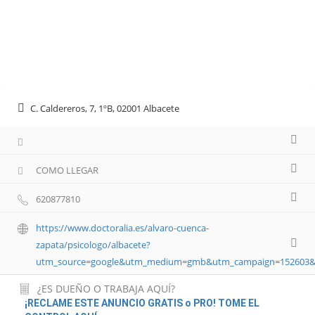
C. Caldereros, 7, 1ºB, 02001 Albacete
COMO LLEGAR
620877810
https://www.doctoralia.es/alvaro-cuenca-
zapata/psicologo/albacete?
utm_source=google&utm_medium=gmb&utm_campaign=152603&u
¿ES DUEÑO O TRABAJA AQUÍ?
¡RECLAME ESTE ANUNCIO GRATIS o PRO! TOME EL