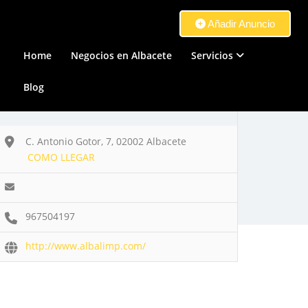
Añadir Anuncio
Home
Negocios en Albacete
Servicios
Blog
C. Antonio Gotor, 7, 02002 Albacete
COMO LLEGAR
967504197
http://www.albalimp.com/