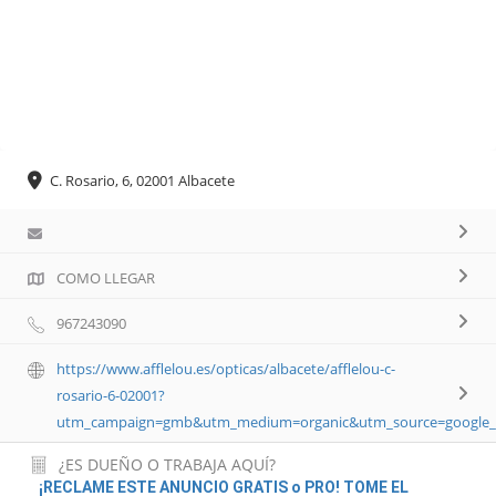
C. Rosario, 6, 02001 Albacete
COMO LLEGAR
967243090
https://www.afflelou.es/opticas/albacete/afflelou-c-
rosario-6-02001?
utm_campaign=gmb&utm_medium=organic&utm_source=google
¿ES DUEÑO O TRABAJA AQUÍ?
¡RECLAME ESTE ANUNCIO GRATIS o PRO! TOME EL