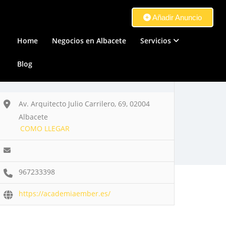
Añadir Anuncio
Home
Negocios en Albacete
Servicios
Blog
Av. Arquitecto Julio Carrilero, 69, 02004
Albacete
COMO LLEGAR
967233398
https://academiaember.es/