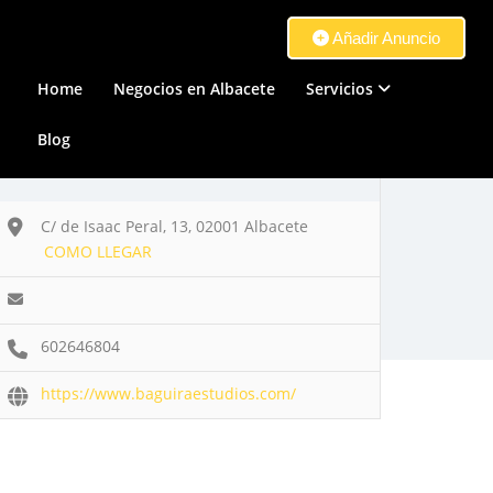
Añadir Anuncio
Home
Negocios en Albacete
Servicios
Blog
C/ de Isaac Peral, 13, 02001 Albacete
COMO LLEGAR
602646804
https://www.baguiraestudios.com/