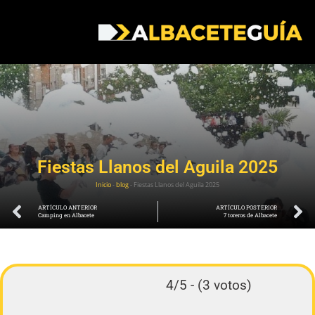
Fiestas Llanos del Aguila 2025
Inicio
-
blog
-
Fiestas Llanos del Aguila 2025
ARTÍCULO ANTERIOR
ARTÍCULO POSTERIOR
Camping en Albacete
7 toreros de Albacete
4/5 - (3 votos)