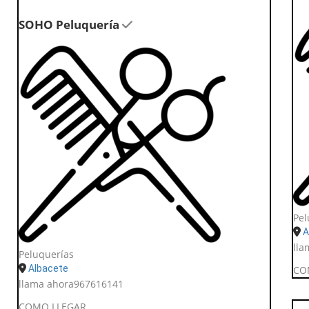
SOHO Peluquería
Pel
A
lla
Peluquerías
Albacete
CO
llama ahora
967616141
COMO LLEGAR