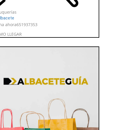
uquerías
lbacete
ma ahora
651937353
MO LLEGAR