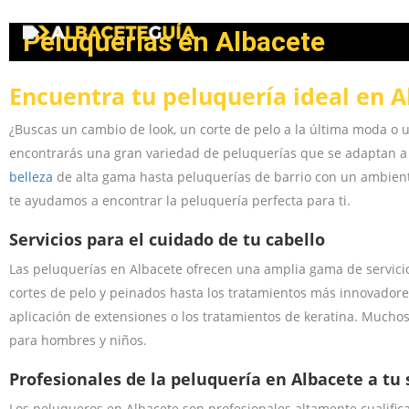
Peluquerías en Albacete
Encuentra tu peluquería ideal en A
¿Buscas un cambio de look, un corte de pelo a la última moda o un
encontrarás una gran variedad de peluquerías que se adaptan a 
belleza
de alta gama hasta peluquerías de barrio con un ambiente
te ayudamos a encontrar la peluquería perfecta para ti.
Servicios para el cuidado de tu cabello
Las peluquerías en Albacete ofrecen una amplia gama de servicios
cortes de pelo y peinados hasta los tratamientos más innovadores
aplicación de extensiones o los tratamientos de keratina. Mucho
para hombres y niños.
Profesionales de la peluquería en Albacete a tu 
Los peluqueros en Albacete son profesionales altamente cualifica