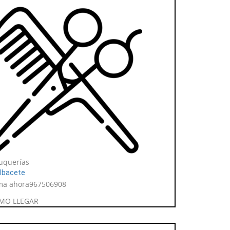
uquerías
lbacete
ma ahora
967506908
MO LLEGAR