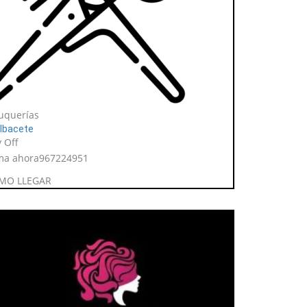
uquerías
lbacete
 Off
ma ahora
967224951
MO LLEGAR