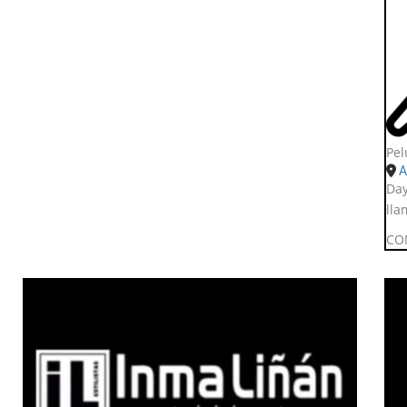
Pel
A
Day
lla
CO