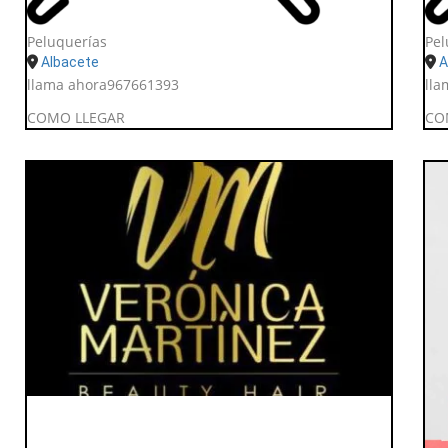
Peluquerías
Pel
Albacete
A
llama ahora
967661393
lla
COMO LLEGAR
CO